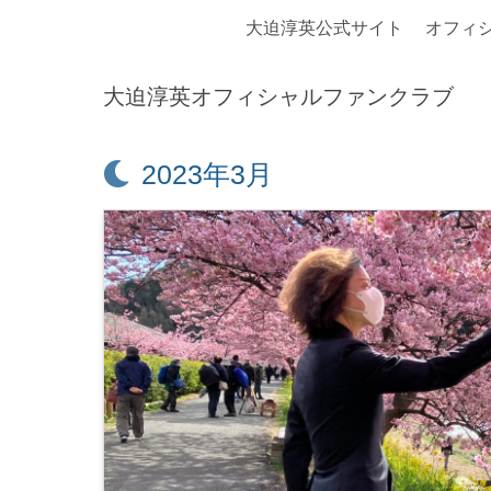
大迫淳英公式サイト
オフィ
大迫淳英オフィシャルファンクラブ
月:
2023年3月