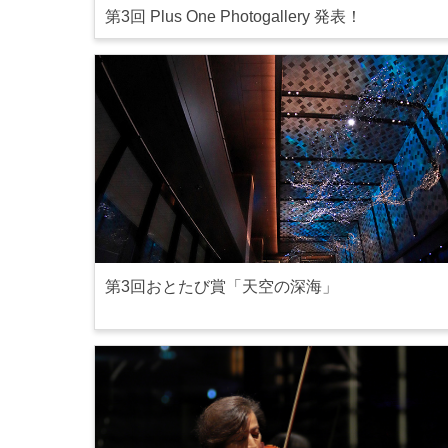
第3回 Plus One Photogallery 発表！
第3回おとたび賞「天空の深海」