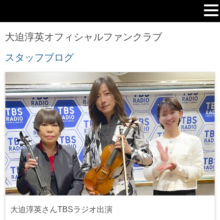
MENU
大迫淳英オフィシャルファンクラブ
カ
スタッフブログ
テ
ゴ
リ
ー:
大迫淳英さんTBSラジオ出演