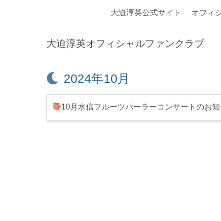
大迫淳英公式サイト
オフィ
大迫淳英オフィシャルファンクラブ
月:
2024年10月
10月水信フルーツパーラーコンサートのお知