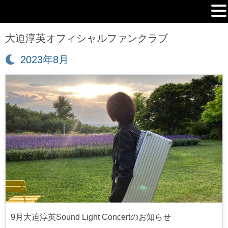
MENU
大迫淳英オフィシャルファンクラブ
月:
2023年8月
9月大迫淳英Sound Light Concertのお知らせ